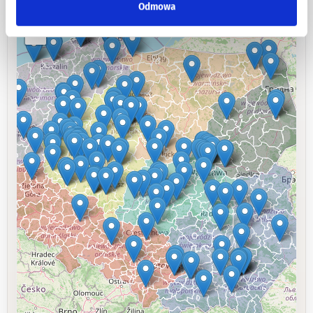
Odmowa
+
−