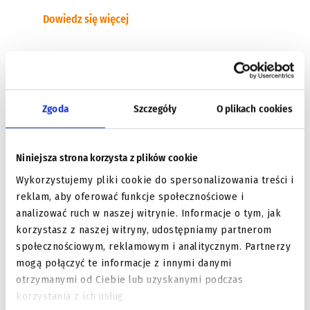
Dowiedz się więcej
Zgoda
Szczegóły
O plikach cookies
Niniejsza strona korzysta z plików cookie
Wykorzystujemy pliki cookie do spersonalizowania treści i
reklam, aby oferować funkcje społecznościowe i
Zestaw 8-miu kluczy
analizować ruch w naszej witrynie. Informacje o tym, jak
rurowych dwustronnych,
wzmocnionych (art. 930)
korzystasz z naszej witryny, udostępniamy partnerom
Beta – 930/S8
społecznościowym, reklamowym i analitycznym. Partnerzy
zł
0.00
mogą połączyć te informacje z innymi danymi
otrzymanymi od Ciebie lub uzyskanymi podczas
Dowiedz się więcej
korzystania z ich usług.