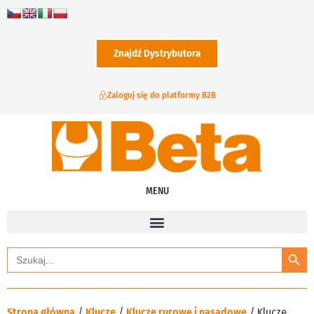
Znajdź Dystrybutora
Zaloguj się do platformy B2B
MENU
Search
Search
for:
Strona główna
/
Klucze
/
Klucze rurowe i nasadowe
/ Klucze