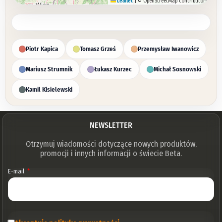
Leaflet
|
© OpenStreetMap contributors
Piotr Kapica
Tomasz Grześ
Przemysław Iwanowicz
Mariusz Strumnik
Łukasz Kurzec
Michał Sosnowski
Kamil Kisielewski
NEWSLETTER
Otrzymuj wiadomości dotyczące nowych produktów,
promocji i innych informacji o świecie Beta.
E-mail