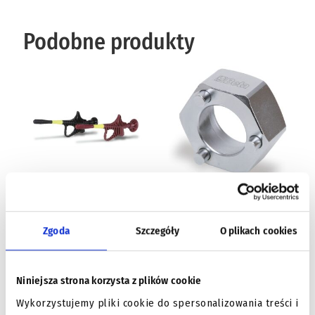
Podobne produkty
Chwytak pomiarowy z igłą,
Przyrząd do odkręcania
komplet 2 sztuki Beta –
śruby mocującej koło
Zgoda
Szczegóły
O plikach cookies
1497RC
pasowe alternatora, do
alternatorów
Nippondenso Beta –
Dowiedz się więcej
Niniejsza strona korzysta z plików cookie
1489/Y
Wykorzystujemy pliki cookie do spersonalizowania treści i
Dowiedz się więcej