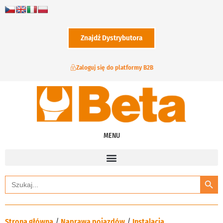
Znajdź Dystrybutora
Zaloguj się do platformy B2B
MENU
Search
Search
for:
Strona główna
/
Naprawa pojazdów
/
Instalacja