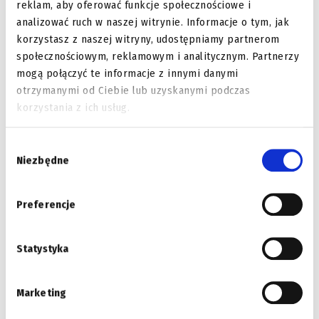
reklam, aby oferować funkcje społecznościowe i
analizować ruch w naszej witrynie. Informacje o tym, jak
korzystasz z naszej witryny, udostępniamy partnerom
społecznościowym, reklamowym i analitycznym. Partnerzy
mogą połączyć te informacje z innymi danymi
otrzymanymi od Ciebie lub uzyskanymi podczas
korzystania z ich usług.
Wybór
Niezbędne
zgody
Przyrząd do odkręcania
śruby mocującej koło
Preferencje
pasowe alternatora Beta –
1489/33
Statystyka
Dowiedz się więcej
Marketing