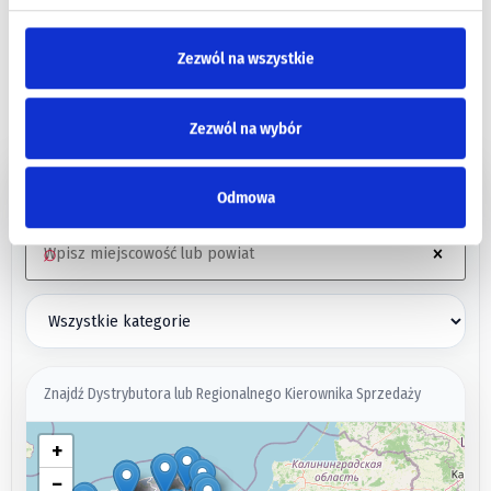
ZNAJDŹ DYSTRYBUTORA - SIEĆ
Zezwól na wszystkie
SKLEPÓW BETA POLSKA
Zezwól na wybór
Moja lokalizacja
Odmowa
⌕
×
Znajdź Dystrybutora lub Regionalnego Kierownika Sprzedaży
+
−