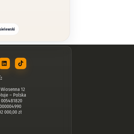
sielewski
:
l. Wiosenna 12
łuje – Polska
: 005481820
 000004990
2 000,00 zł