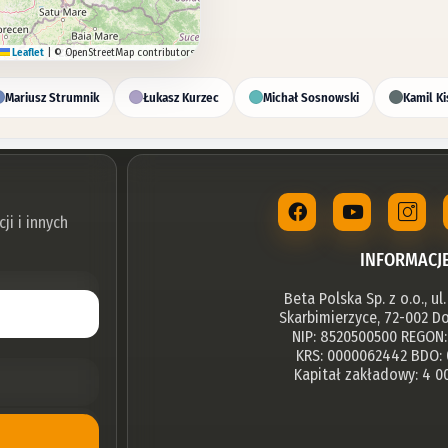
Leaflet
|
© OpenStreetMap contributors
Mariusz Strumnik
Łukasz Kurzec
Michał Sosnowski
Kamil Ki
i i innych
INFORMACJE
Beta Polska Sp. z o.o., u
Skarbimierzyce, 72-002 Do
NIP: 8520500500 REGON
KRS: 0000062442 BDO:
Kapitał zakładowy: 4 00