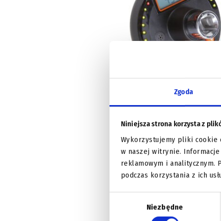
Zgoda
Wskaźnik cyfrowy momentu i 
dokręcania Beta – 601CA
Niniejsza strona korzysta z pli
Wykorzystujemy pliki cookie 
Dowiedz się więcej
w naszej witrynie. Informacj
reklamowym i analitycznym. 
podczas korzystania z ich usł
Wybór
Niezbędne
zgody