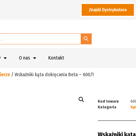
Znajdź Dystrybutora
Search Button
y
O nas
Kontakt
ierze
/ Wskaźniki kąta dokręcania Beta – 600/1
Kod towaru
60
Kategoria
Ką
Wskaźniki kąta