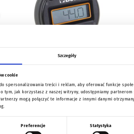
Szczegóły
kąta
Wskaźnik cyfrowy kąta dokręcenia Beta –
601C
ków cookie
do spersonalizowania treści i reklam, aby oferować funkcje społe
Dowiedz się więcej
e o tym, jak korzystasz z naszej witryny, udostępniamy partnero
Partnerzy mogą połączyć te informacje z innymi danymi otrzyman
ug.
Preferencje
Statystyka